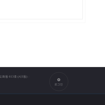
동 613호 (사3동)
Top
로그인