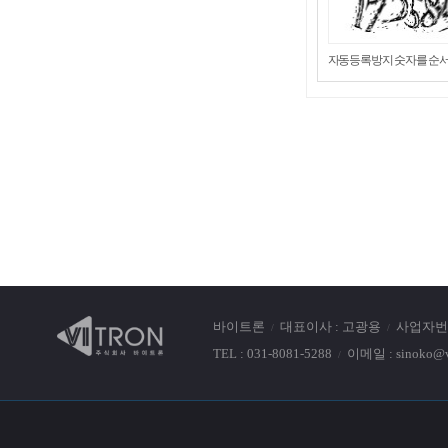
로고침
자동등록방지 숫자를 순서
바이트론
대표이사 : 고광용
사업자번호 
TEL : 031-8081-5288
이메일 : sinoko@vi