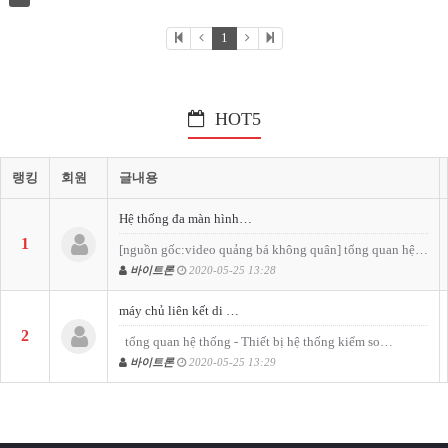
1
HOT5
랭킹
회원
글내용
Hệ thống đa màn hình…
1
[nguồn gốc:video quảng bá không quân] tổng quan hệ…
바이트론
2020-05-25 13:28
máy chủ liên kết di …
2
tổng quan hệ thống - Thiết bị hệ thống kiểm so…
바이트론
2020-05-25 13:29