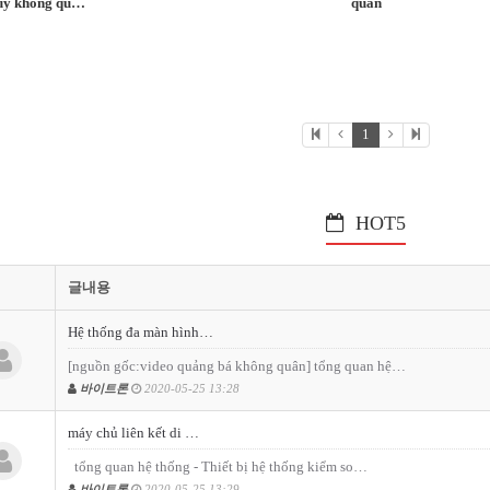
huy không qu…
quân
1
HOT5
글내용
Hệ thống đa màn hình…
[nguồn gốc:video quảng bá không quân] tổng quan hệ…
바이트론
2020-05-25 13:28
máy chủ liên kết di …
tổng quan hệ thống - Thiết bị hệ thống kiểm so…
바이트론
2020-05-25 13:29