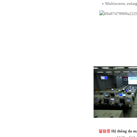
Multiscreen, enlarg
열람중
Hệ thống đa mà