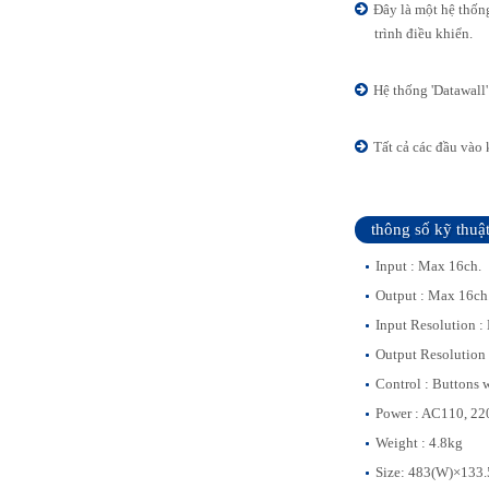
Đây là một hệ thốn
trình điều khiển.
Hệ thống 'Datawall'
Tất cả các đầu vào 
thông số kỹ thuậ
Input : Max 16ch.
Output : Max 16ch
Input Resolution 
Output Resolution
Control : Buttons 
Power : AC110, 2
Weight : 4.8kg
Size: 483(W)×133.