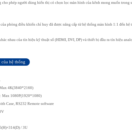
g cho phép người dùng hiển thị có chọn lọc màn hình của kênh mong muốn trong s
 của phòng điều khiển chỉ huy đã được nâng cấp từ hệ thống màn hình 1:1 đến hệ t
khác nhau của tín hiệu kỹ thuật số (HDMI, DVI, DP) và thiết bị đầu ra tín hiệu ana
t của hệ thống
.
: Max 4K(3840*2160)
 : Max 1080P(1920*1080)
with Case, RS232 Remote software
20V
5(H)×314(D) / 3U