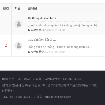
랭킹
회원
글내용
Hệ thống đa màn hình…
1
[nguồn gốc:video quảng bá không quân] tổng quan hệ…
바이트론
2020-05-25 13:28
máy chủ liên kết di …
2
tổng quan hệ thống - Thiết bị hệ thống kiểm so…
바이트론
2020-05-25 13:29
바이트론
대표이사 : 고광용
사업자번호 : 135-86-03194
경기도 안산시 상록구 해안로 705, 경기테크노파크 기술고도화동 613호
(사3동)
TEL : 031-8081-5288
이메일 : sinoko@vi-tron.com