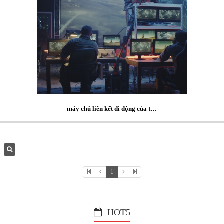
máy chủ liên kết di động của t…
1
HOT5