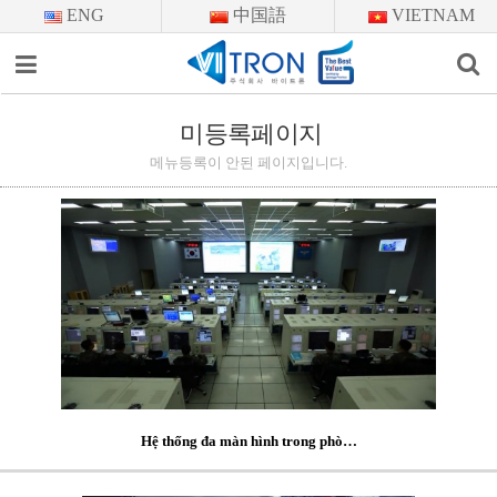
ENG
中国語
VIETNAM
이메일을
입력하시면
답변
미등록페이지
미등록페이지
등록
시
메뉴등록이 안된 페이지입니다.
답변이
이메일로
전송됩니다.
Hệ thống đa màn hình trong phò…