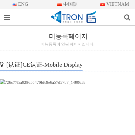
ENG
中国語
VIETNAM
이메일을
입력하시면
답변
미등록페이지
미등록페이지
등록
시
메뉴등록이 안된 페이지입니다.
답변이
이메일로
전송됩니다.
[认证]CE认证-Mobile Display