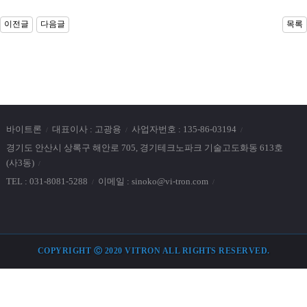
이전글
다음글
목록
바이트론
대표이사 : 고광용
사업자번호 : 135-86-03194
경기도 안산시 상록구 해안로 705, 경기테크노파크 기술고도화동 613호
(사3동)
TEL : 031-8081-5288
이메일 : sinoko@vi-tron.com
Top
COPYRIGHT Ⓒ 2020 VITRON ALL RIGHTS RESERVED.